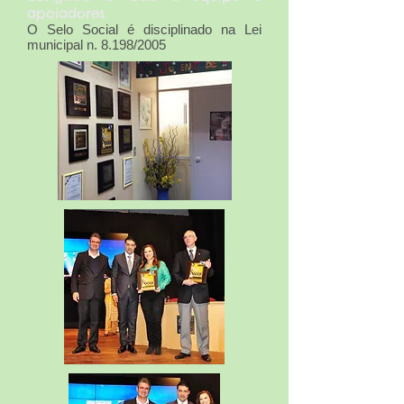
apoiadores.
O Selo Social é disciplinado na Lei
municipal n. 8.198/2005