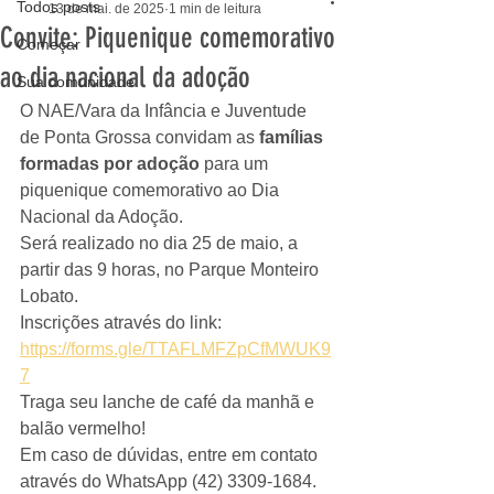
Todos posts
13 de mai. de 2025
1 min de leitura
Convite: Piquenique comemorativo
Começar
ao dia nacional da adoção
Sua comunidade
O NAE/Vara da Infância e Juventude 
de Ponta Grossa convidam as 
famílias 
formadas por adoção
 para um 
piquenique comemorativo ao Dia 
Nacional da Adoção.
Será realizado no dia 25 de maio, a 
partir das 9 horas, no Parque Monteiro 
Lobato. 
Inscrições através do link: 
https://forms.gle/TTAFLMFZpCfMWUK9
7
Traga seu lanche de café da manhã e 
balão vermelho! 
Em caso de dúvidas, entre em contato 
através do WhatsApp (42) 3309-1684.