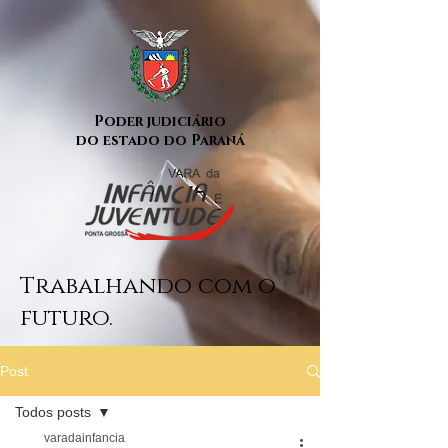
Poder judiciário
do estado do Paraná
Trabalhando com o
futuro.
Post
Todos posts
varadainfancia