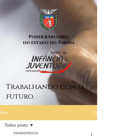
Poder judiciário
do estado do Paraná
Trabalhando com o
futuro.
Post
Todos posts
varadainfancia