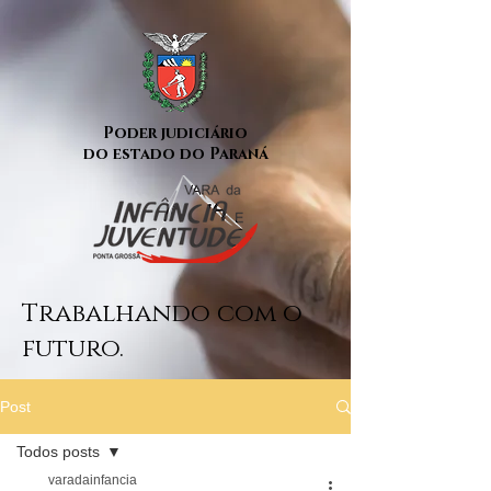
Poder judiciário
do estado do Paraná
Trabalhando com o
futuro.
Post
Todos posts
varadainfancia