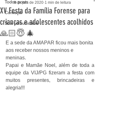
Todos posts
8 de jan. de 2020
1 min de leitura
XV Festa da Família Forense para
Começar
crianças e adolescentes acolhidos
Sua comunidade
🙏🏻😇 🎄
E a sede da AMAPAR ficou mais bonita 
aos receber nossos meninos e 
meninas. 
Papai e Mamãe Noel, além de toda a 
equipe da VIJ/PG fizeram a festa com 
muitos presentes, brincadeiras e 
alegria!!! 