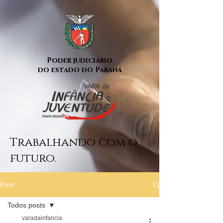
Poder judiciário
do estado do Paraná
Trabalhando com o
futuro.
Post
Todos posts
varadainfancia