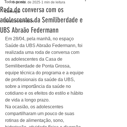
Todos posts
6 de mai. de 2025
1 min de leitura
Roda de conversa com os
Começar
adolescentes da Semiliberdade e
Sua comunidade
UBS Abraão Federmann
Em 28/04, pela manhã, no espaço 
Saúde da UBS Abraão Federmann, foi 
realizada uma roda de conversa com 
os adolescentes da Casa de 
Semiliberdade de Ponta Grossa, 
equipe técnica do programa e a equipe 
de profissionais da saúde da UBS, 
sobre a importância da saúde no 
cotidiano e os efeitos do estilo e hábito 
de vida a longo prazo. 
Na ocasião, os adolescentes 
compartilharam um pouco de suas 
rotinas de alimentação, sono, 