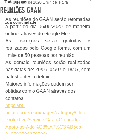
Todos posts
3 de jun. de 2020
1 min de leitura
REUNIÕES GAAN
Começar
As reuniões do GAAN serão retomadas 
Sua comunidade
a partir do dia 06/06/2020, de maneira 
online, através do Google Meet. 
As inscrições serão gratuitas e 
realizadas pelo Google forms, com um 
limite de 50 pessoas por reunião.
As demais reuniões serão realizadas 
nas datas de: 20/06; 04/07 e 18/07, com 
palestrantes a definir.
Maiores informações podem ser 
obtidas com o GAAN através dos 
contatos:
https://pt-
br.facebook.com/pages/category/Child-
Protective-Service/Gaan-Grupo-de-
Apoio-as-Ado%C3%A7%C3%B5es-