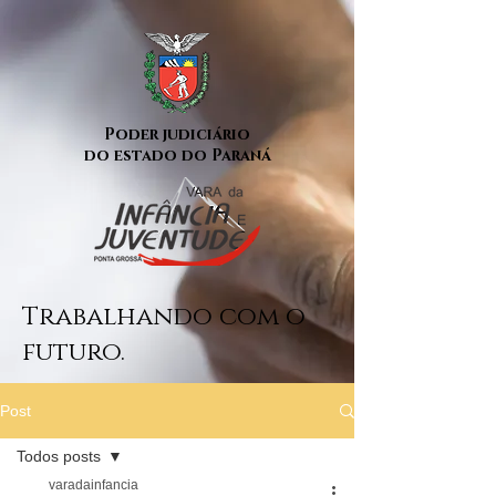
Poder judiciário
do estado do Paraná
Trabalhando com o
futuro.
Post
Todos posts
varadainfancia