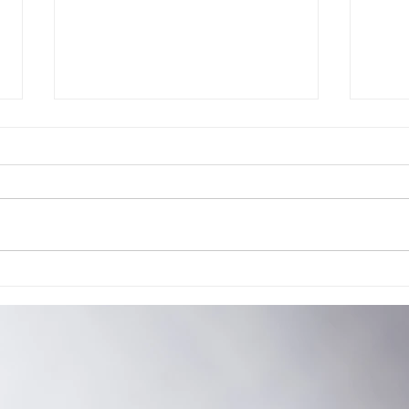
Cão de Assistência Judiciária atua em
Reuniã
Ponta Grossa
habili
reaval