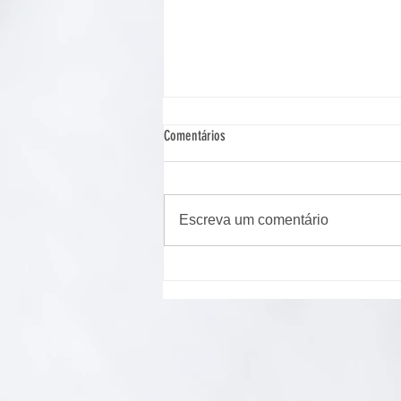
Comentários
Escreva um comentário
Cão de assistência judiciária atua em
Ponta Grossa