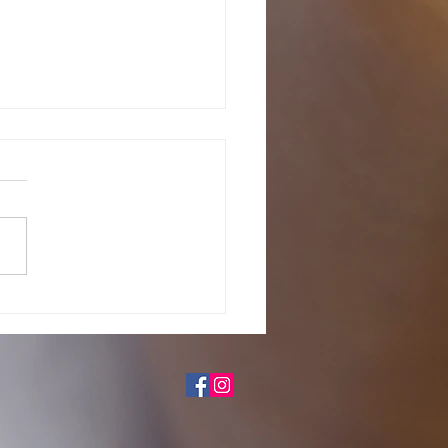
o com os pretendentes já
tados para adoção, em fase de
iação