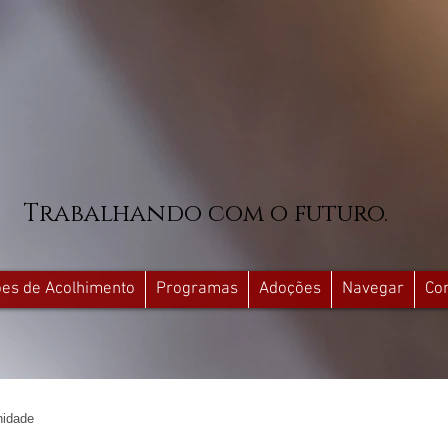
Trabalhando com o futuro.
ções de Acolhimento
Programas
Adoções
Navegar
Co
idade