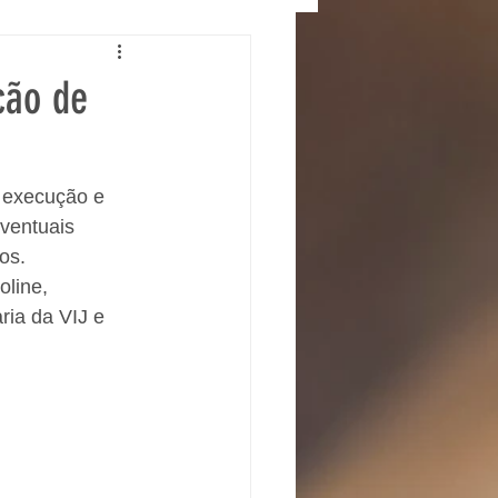
ção de
a execução e 
ventuais 
os.
line, 
ria da VIJ e 