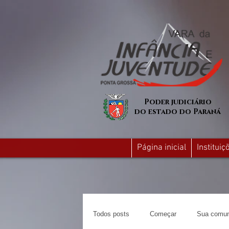
Poder judiciário
do estado do Paraná
Página inicial
Institui
Todos posts
Começar
Sua comun