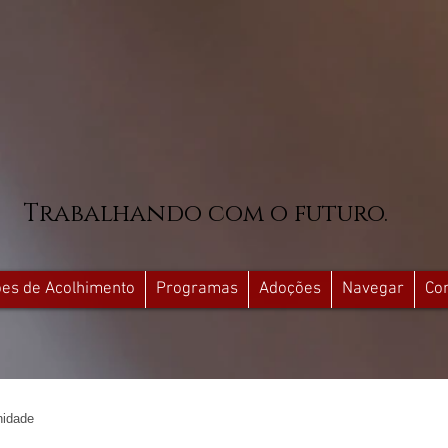
Trabalhando com o futuro.
ções de Acolhimento
Programas
Adoções
Navegar
Co
idade