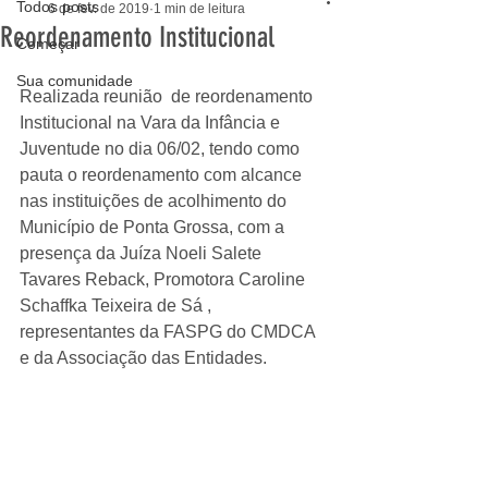
Todos posts
6 de fev. de 2019
1 min de leitura
Reordenamento Institucional
Começar
Sua comunidade
Realizada reunião  de reordenamento 
Institucional na Vara da Infância e 
Juventude no dia 06/02, tendo como 
pauta o reordenamento com alcance 
nas instituições de acolhimento do 
Município de Ponta Grossa, com a 
presença da Juíza Noeli Salete 
Tavares Reback, Promotora Caroline 
Schaffka Teixeira de Sá , 
representantes da FASPG do CMDCA 
e da Associação das Entidades.