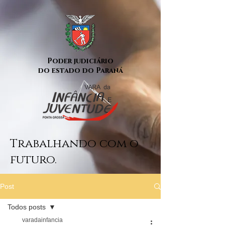
Poder judiciário
do estado do Paraná
Trabalhando com o
futuro.
Post
Todos posts
varadainfancia