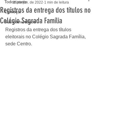
Todos posts
25 de jun. de 2022
1 min de leitura
Registros da entrega dos títulos no
Começar
Colégio Sagrada Família
Sua comunidade
Registros da entrega dos títulos 
eleitorais no Colégio Sagrada Família, 
sede Centro. 