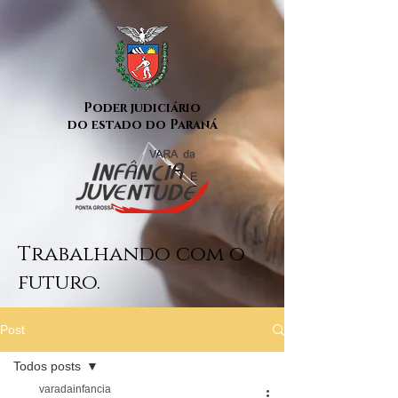
Poder judiciário
do estado do Paraná
Trabalhando com o
futuro.
Post
Todos posts
varadainfancia