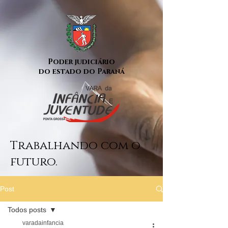
Poder judiciário
do estado do Paraná
Trabalhando com o
futuro.
Post
Todos posts
varadainfancia