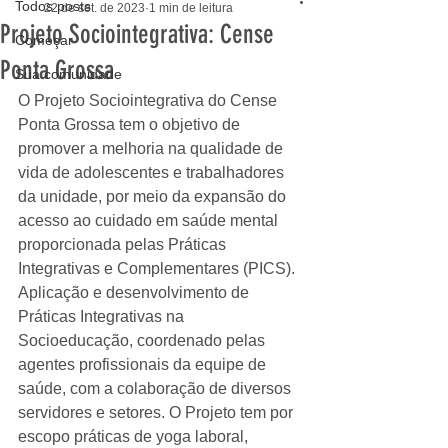
Todos posts
22 de set. de 2023
1 min de leitura
Projeto Sociointegrativa: Cense
Começar
Ponta Grossa
Sua comunidade
O Projeto Sociointegrativa do Cense 
Ponta Grossa tem o objetivo de 
promover a melhoria na qualidade de 
vida de adolescentes e trabalhadores 
da unidade, por meio da expansão do 
acesso ao cuidado em saúde mental 
proporcionada pelas Práticas 
Integrativas e Complementares (PICS). 
Aplicação e desenvolvimento de 
Práticas Integrativas na 
Socioeducação, coordenado pelas 
agentes profissionais da equipe de 
saúde, com a colaboração de diversos 
servidores e setores. O Projeto tem por 
escopo práticas de yoga laboral, 