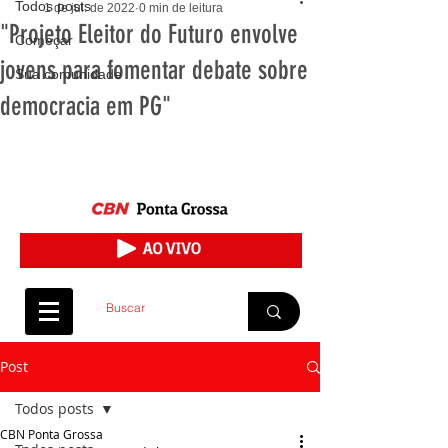
Todos posts
1 de jul. de 2022
0 min de leitura
"Projeto Eleitor do Futuro envolve
Começar
jovens para fomentar debate sobre
Sua comunidade
democracia em PG"