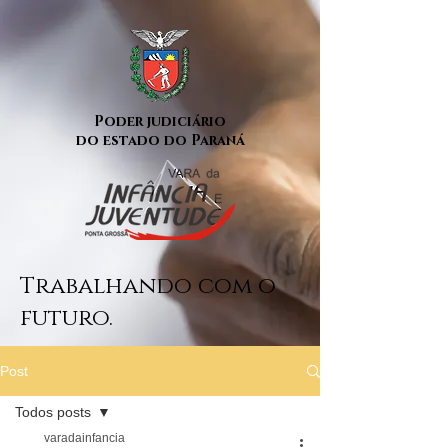
Poder judiciário
do estado do Paraná
Trabalhando com o
futuro.
Post
Todos posts
varadainfancia