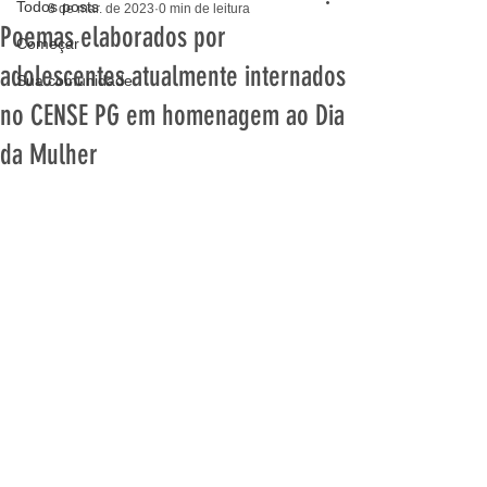
Todos posts
8 de mar. de 2023
0 min de leitura
Poemas elaborados por
Começar
adolescentes atualmente internados
Sua comunidade
no CENSE PG em homenagem ao Dia
da Mulher