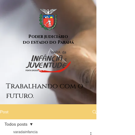
Poder judiciário
do estado do Paraná
Trabalhando com o
futuro.
Post
Todos posts
varadainfancia