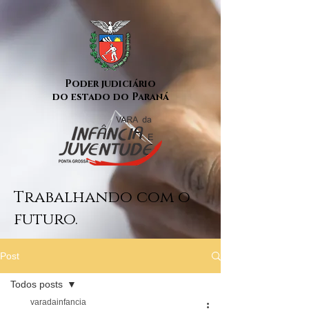
Poder judiciário
do estado do Paraná
Trabalhando com o
futuro.
Post
Todos posts
varadainfancia