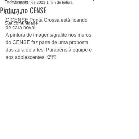
Todos posts
26 de abr. de 2023
1 min de leitura
Pintura no CENSE
Começar
O CENSE Ponta Grossa está ficando 
Sua comunidade
de cara nova! 
A pintura de imagens/grafite nos muros 
do CENSE faz parte de uma proposta 
das aula de artes. Parabéns à equipe e 
aos adolescentes! 👏🏻