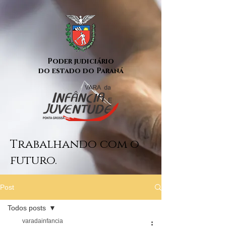
Poder judiciário
do estado do Paraná
Trabalhando com o
futuro.
Post
Todos posts
varadainfancia