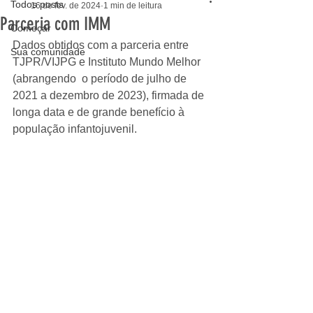
Todos posts
16 de fev. de 2024
1 min de leitura
Parceria com IMM
Começar
Dados obtidos com a parceria entre 
Sua comunidade
TJPR/VIJPG e Instituto Mundo Melhor 
(abrangendo  o período de julho de 
2021 a dezembro de 2023), firmada de 
longa data e de grande benefício à 
população infantojuvenil. 