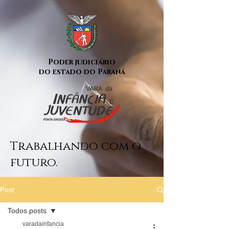
Poder judiciário
do estado do Paraná
Trabalhando com o
futuro.
Post
Todos posts
varadainfancia