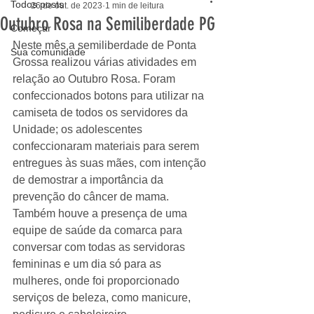
Todos posts
26 de out. de 2023
1 min de leitura
Outubro Rosa na Semiliberdade PG
Começar
Neste mês a semiliberdade de Ponta 
Sua comunidade
Grossa realizou várias atividades em 
relação ao Outubro Rosa. Foram 
confeccionados botons para utilizar na 
camiseta de todos os servidores da 
Unidade; os adolescentes 
confeccionaram materiais para serem 
entregues às suas mães, com intenção 
de demostrar a importância da 
prevenção do câncer de mama. 
Também houve a presença de uma 
equipe de saúde da comarca para 
conversar com todas as servidoras 
femininas e um dia só para as 
mulheres, onde foi proporcionado 
serviços de beleza, como manicure, 