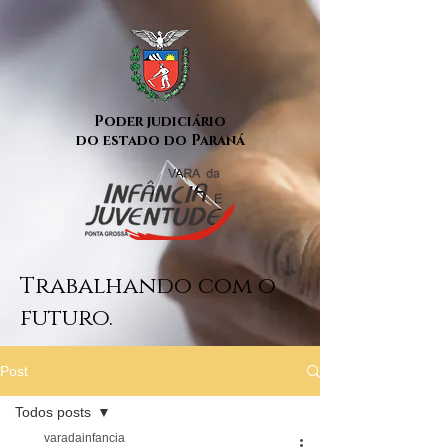
Poder judiciário
do estado do Paraná
Trabalhando com o
futuro.
Post
Todos posts
varadainfancia