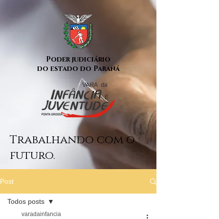
Poder judiciário
do estado do Paraná
Trabalhando com o
futuro.
Post
Todos posts
varadainfancia