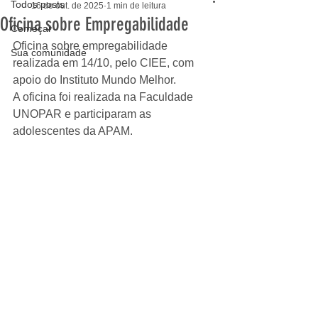
Todos posts
16 de out. de 2025
1 min de leitura
Oficina sobre Empregabilidade
Começar
Oficina sobre empregabilidade 
Sua comunidade
realizada em 14/10, pelo CIEE, com 
apoio do Instituto Mundo Melhor. 
A oficina foi realizada na Faculdade 
UNOPAR e participaram as 
adolescentes da APAM.