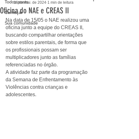
Todos posts
16 de mai. de 2024
1 min de leitura
Oficina do NAE e CREAS II
Começar
Na data de 15/05 o NAE realizou uma 
Sua comunidade
oficina junto a equipe do CREAS II, 
buscando compartilhar orientações 
sobre estilos parentais, de forma que 
os profissionais possam ser 
multiplicadores junto as famílias 
referenciadas no órgão. 
A atividade faz parte da programação 
da Semana de Enfrentamento às 
Violências contra crianças e 
adolescentes.