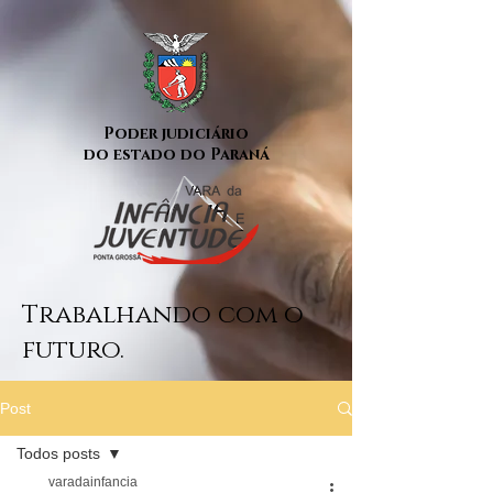
Poder judiciário
do estado do Paraná
Trabalhando com o
futuro.
Post
Todos posts
varadainfancia