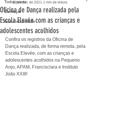
Todos posts
22 de out. de 2021
1 min de leitura
Oficina de Dança realizada pela
Começar
Escola Elevée com as crianças e
Sua comunidade
adolescentes acolhidos
Confira os registros da Oficina de 
Dança realizada, de forma remota, pela 
Escola Elevée, com as crianças e 
adolescentes acolhidos na Pequeno 
Anjo, APAM, Francisclara e Instituto 
João XXIII! 