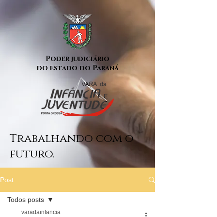
Poder judiciário
do estado do Paraná
Trabalhando com o
futuro.
Post
Todos posts
varadainfancia