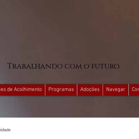
Trabalhando com o futuro.
ções de Acolhimento
Programas
Adoções
Navegar
Co
idade