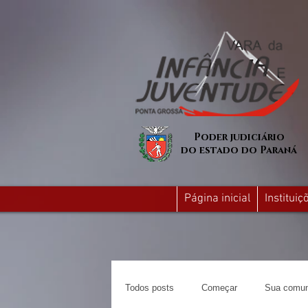
Poder judiciário
do estado do Paraná
Página inicial
Institui
Todos posts
Começar
Sua comun