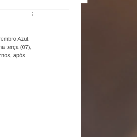
embro Azul. 
a terça (07), 
rnos, após 