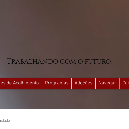
Trabalhando com o futuro.
ções de Acolhimento
Programas
Adoções
Navegar
Co
idade