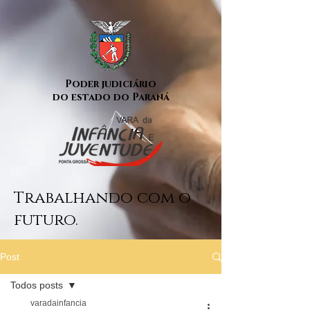
Poder judiciário
do estado do Paraná
Trabalhando com o
futuro.
Post
Todos posts
varadainfancia