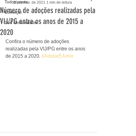
Todos posts
25 de mai. de 2021
1 min de leitura
Número de adoções realizadas pela
Começar
VIJ/PG entre os anos de 2015 a
Sua comunidade
2020
Confira o número de adoções 
realizadas pela VIJ/PG entre os anos 
de 2015 a 2020. 
#AdotarÉAmor