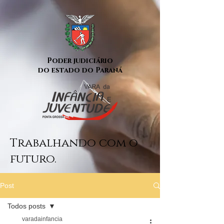
Poder judiciário
do estado do Paraná
Trabalhando com o
futuro.
Post
Todos posts
varadainfancia