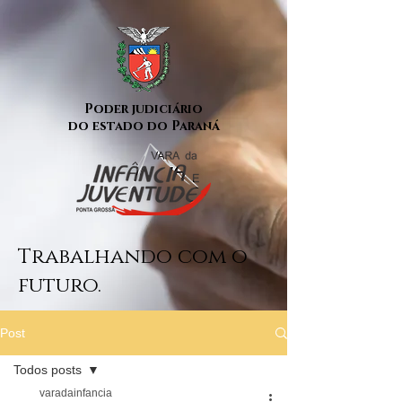
Poder judiciário
do estado do Paraná
Trabalhando com o
futuro.
Post
Todos posts
varadainfancia