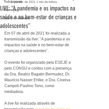
Todos posts
13 de abr. de 2021
1 min de leitura
LIVE: “A pandemia e os impactos na
Começar
saúde e no bem-estar de crianças e
Sua comunidade
adolescentes”
Em 07 de abril de 2021 foi realizada a 
transmissão da 
live
: "A pandemia e os 
impactos na saúde e no bem-estar de 
crianças e adolescentes".
O evento foi organizado pela ESEJE e 
pelo CONSIJ e contou com a presença 
da Dra. Beatriz Bagatin Bermudez, Dr. 
Maurício Nasser Ehlke, e Dra. Cineiva 
Campoli Paulino Tono, como 
mediadora. 
A 
live
 foi realizada através de 