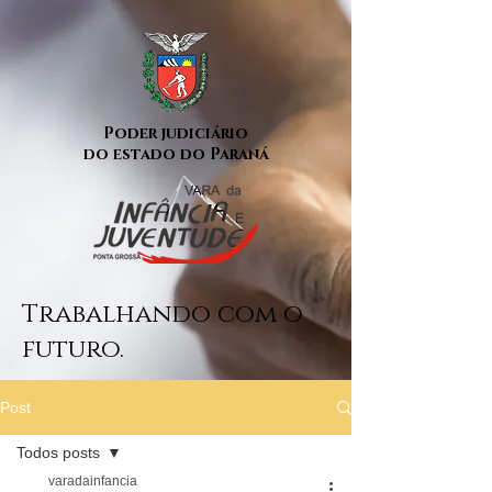
Poder judiciário
do estado do Paraná
Trabalhando com o
futuro.
Post
Todos posts
varadainfancia