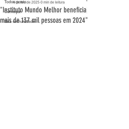
Todos posts
4 de fev. de 2025
0 min de leitura
"Instituto Mundo Melhor beneficia
Começar
mais de 137 mil pessoas em 2024"
Sua comunidade