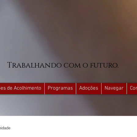
Trabalhando com o futuro.
ções de Acolhimento
Programas
Adoções
Navegar
Co
idade