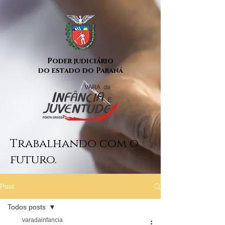
Poder judiciário
do estado do Paraná
Trabalhando com o
futuro.
Post
Todos posts
varadainfancia