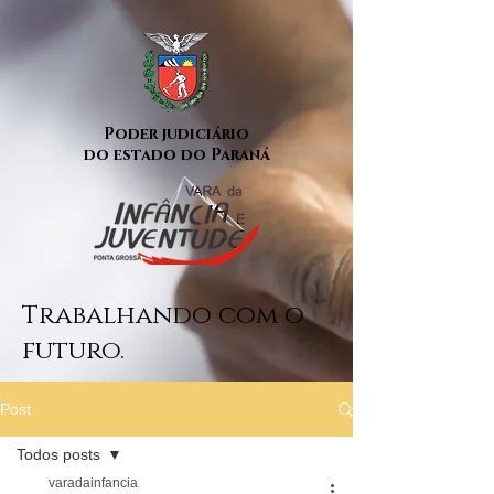
Poder judiciário
do estado do Paraná
Trabalhando com o
futuro.
Post
Todos posts
varadainfancia