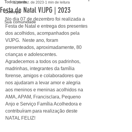
Todos posts
12 de dez. de 2023
1 min de leitura
Festa de Natal VIJPG | 2023
Começar
No dia 07 de dezembro foi realizada a 
Sua comunidade
Festa de Natal e 
entrega dos presentes 
dos acolhidos, acompanhados pela 
VIJPG.  Neste ano, foram 
presenteados, aproximadamente, 80 
crianças e adolescentes.
Agradecemos a todos os padrinhos, 
madrinhas, integrantes da família 
forense, amigos e colaboradores que 
nos ajudaram a levar amor e alegria 
aos meninos e meninas acolhidos na 
AMA, APAM, Francisclara, Pequeno 
Anjo e Serviço Família Acolhedora e 
contribuíram para realização deste 
NATAL FELIZ!