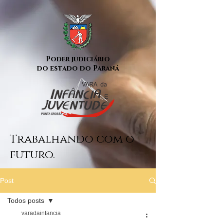
Poder judiciário
do estado do Paraná
Trabalhando com o
futuro.
Post
Todos posts
varadainfancia