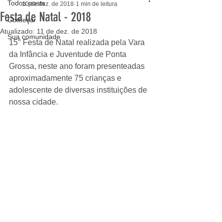
Todos posts
10 de dez. de 2018
1 min de leitura
Festa de Natal - 2018
Começar
Atualizado:
11 de dez. de 2018
Sua comunidade
15° Festa de Natal realizada pela Vara 
da Infância e Juventude de Ponta 
Grossa, neste ano foram presenteadas 
aproximadamente 75 crianças e 
adolescente de diversas instituições de 
nossa cidade.