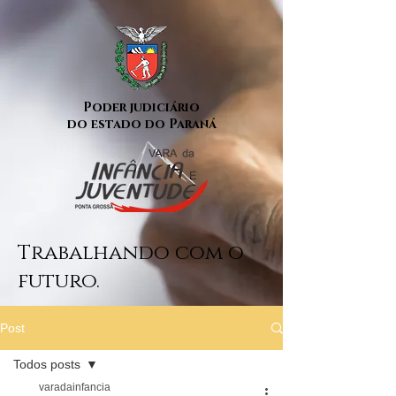
Poder judiciário
do estado do Paraná
Trabalhando com o
futuro.
Post
Todos posts
varadainfancia