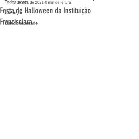
Todos posts
7 de nov. de 2021
0 min de leitura
Festa de Halloween da Instituição
Começar
Francisclara
Sua comunidade