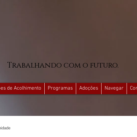
Trabalhando com o futuro.
ções de Acolhimento
Programas
Adoções
Navegar
Co
idade