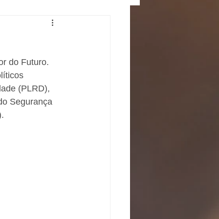
r do Futuro. 
íticos 
idade (PLRD), 
ido Segurança 
. 