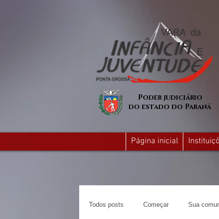
Poder judiciário
do estado do Paraná
Página inicial
Institui
Todos posts
Começar
Sua comun