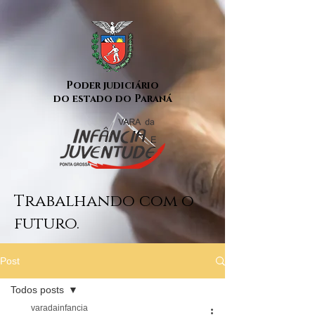
Poder judiciário
do estado do Paraná
Trabalhando com o
futuro.
Post
Todos posts
varadainfancia