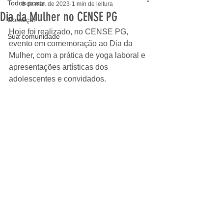
Todos posts
8 de mar. de 2023
1 min de leitura
Dia da Mulher no CENSE PG
Começar
Hoje foi realizado, no CENSE PG, 
Sua comunidade
evento em comemoração ao Dia da 
Mulher, com a prática de yoga laboral e 
apresentações artísticas dos 
adolescentes e convidados. 