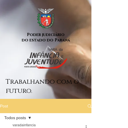
Poder judiciário
do estado do Paraná
Trabalhando com o
futuro.
Post
Todos posts
varadainfancia