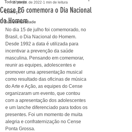
Todos posts
27 de jul. de 2022
1 min de leitura
Cense PG comemora o Dia Nacional
Começar
do Homem
Sua comunidade
No dia 15 de julho foi comemorado, no 
Brasil, o Dia Nacional do Homem. 
Desde 1992 a data é utilizada para 
incentivar a prevenção da saúde 
masculina. Pensando em comemorar, 
reunir as equipes, adolescentes e 
promover uma apresentação musical 
como resultado das oficinas de música 
do Arte e Ação, as equipes do Cense 
organizaram um evento, que contou 
com a apresentação dos adolescentes 
e um lanche diferenciado para todos os 
presentes. Foi um momento de muita 
alegria e confraternização no Cense 
Ponta Grossa.