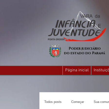
Poder judiciário
do estado do Paraná
Página inicial
Institui
Todos posts
Começar
Sua comun