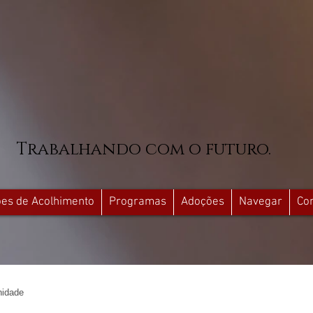
Trabalhando com o futuro.
ções de Acolhimento
Programas
Adoções
Navegar
Co
idade