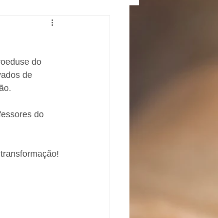
roeduse do 
vados de 
ão. 
fessores do 
 transformação!