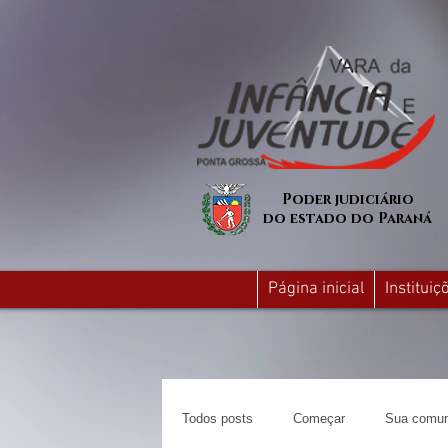
Poder judiciário
do estado do Paraná
Página inicial
Institui
Todos posts
Começar
Sua comun