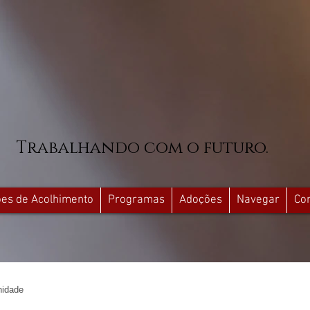
Trabalhando com o futuro.
ções de Acolhimento
Programas
Adoções
Navegar
Co
idade