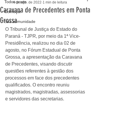
Todos posts
4 de ago. de 2022
1 min de leitura
Caravana de Precedentes em Ponta
Começar
Grossa
Sua comunidade
O Tribunal de Justiça do Estado do 
Paraná - TJPR, por meio da 1ª Vice-
Presidência, realizou no dia 02 de 
agosto, no Fórum Estadual de Ponta 
Grossa, a apresentação da Caravana 
de Precedentes, visando discutir 
questões referentes à gestão dos 
processos em face dos precedentes 
qualificados. O encontro reuniu 
magistrados, magistradas, assessorias 
e servidores das secretarias.