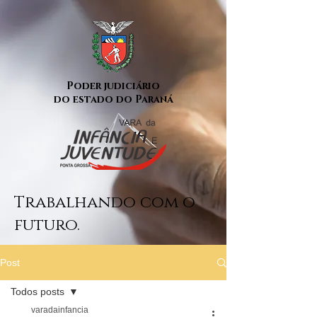
Poder judiciário
do estado do Paraná
Trabalhando com o
futuro.
Post
Todos posts
varadainfancia