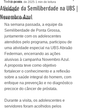
Todos posts
2 de dez. de 2025
1 min de leitura
Atividade da Semiliberdade na UBS |
Começar
Novembro Azul
Sua comunidade
Na semana passada, a equipe da 
Semiliberdade de Ponta Grossa, 
juntamente com os adolescentes 
atendidos pelo programa, participou de 
uma atividade especial na UBS Abraão 
Federman, encerrando as ações 
alusivas à campanha Novembro Azul. 
A proposta teve como objetivo 
fortalecer o conhecimento e a reflexão 
sobre a saúde integral do homem, com 
enfoque na prevenção e no diagnóstico 
precoce do câncer de próstata.
Durante a visita, os adolescentes e 
servidores foram acolhidos pelos 