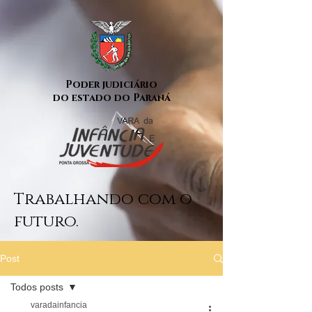
Poder judiciário
do estado do Paraná
Trabalhando com o
futuro.
Post
Todos posts
varadainfancia