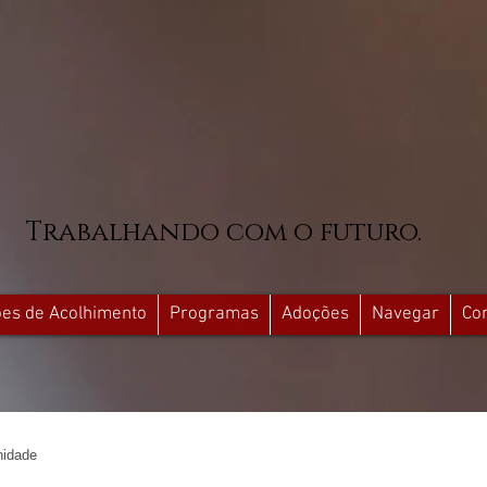
Trabalhando com o futuro.
ções de Acolhimento
Programas
Adoções
Navegar
Co
idade