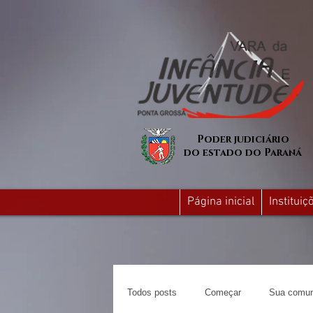
Poder judiciário
do estado do Paraná
Página inicial
Institui
Todos posts
Começar
Sua comun