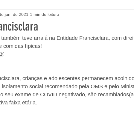
de jun. de 2021
1 min de leitura
ancisclara
ambém teve arraiá na Entidade Francisclara, com direit
e comidas típicas!
👏
ncisclara, crianças e adolescentes permanecem acolhid
e isolamento social recomendado pela OMS e pelo Minist
do seu exame de COVID negativado, são recambiados(as
va faixa etária.