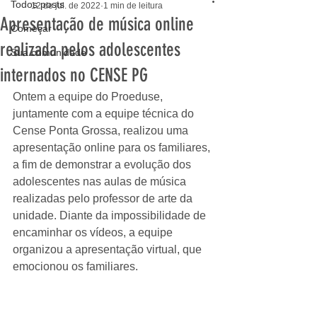
Todos posts
12 de jul. de 2022
1 min de leitura
Apresentação de música online
Começar
realizada pelos adolescentes
Sua comunidade
internados no CENSE PG
Ontem a equipe do Proeduse, 
juntamente com a equipe técnica do 
Cense Ponta Grossa, realizou uma 
apresentação online para os familiares, 
a fim de demonstrar a evolução dos 
adolescentes nas aulas de música 
realizadas pelo professor de arte da 
unidade. Diante da impossibilidade de 
encaminhar os vídeos, a equipe 
organizou a apresentação virtual, que 
emocionou os familiares.