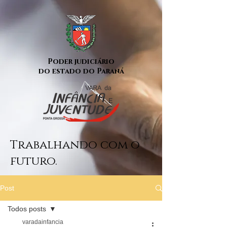
Poder judiciário
do estado do Paraná
Trabalhando com o
futuro.
Post
Todos posts
varadainfancia