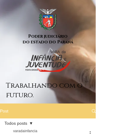
Poder judiciário
do estado do Paraná
Trabalhando com o
futuro.
Post
Todos posts
varadainfancia