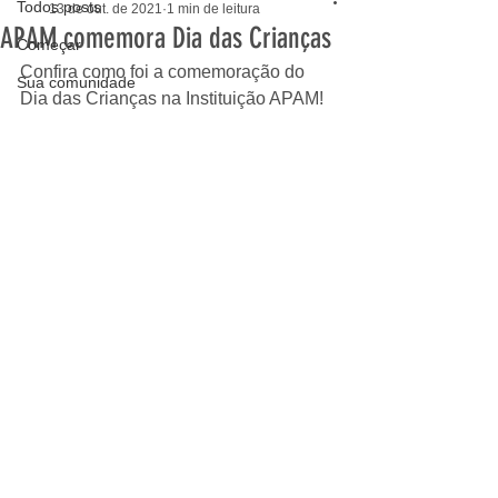
Todos posts
13 de out. de 2021
1 min de leitura
APAM comemora Dia das Crianças
Começar
Confira como foi a comemoração do 
Sua comunidade
Dia das Crianças na Instituição APAM! 