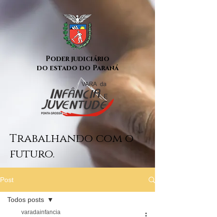
Poder judiciário
do estado do Paraná
Trabalhando com o
futuro.
Post
Todos posts
varadainfancia