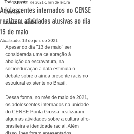
Todos posts
16 de jun. de 2021
1 min de leitura
Adolescentes internados no CENSE
Começar
realizam atividades alusivas ao dia
Sua comunidade
13 de maio
Atualizado:
18 de jun. de 2021
Apesar do dia "13 de maio" ser 
considerada uma celebração à 
abolição da escravatura, na 
socioeducação a data estimula o 
debate sobre o ainda presente racismo 
estrutural existente no Brasil. 
Dessa forma, no mês de maio de 2021, 
os adolescentes internados na unidade 
do CENSE Ponta Grossa, realizaram 
algumas atividades sobre a cultura afro-
brasileira e identidade racial. Além 
disso, lhes foram apresentados 