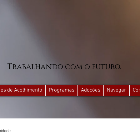
Trabalhando com o futuro.
ções de Acolhimento
Programas
Adoções
Navegar
Co
idade