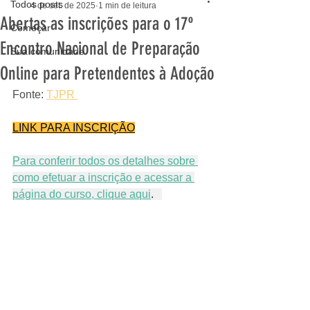
Todos posts
4 de set. de 2025
1 min de leitura
Abertas as inscrições para o 17º
Começar
Encontro Nacional de Preparação
Sua comunidade
Online para Pretendentes à Adoção
Fonte: 
TJPR 
LINK PARA INSCRIÇÃO
Para conferir todos os detalhes sobre 
como efetuar a inscrição e acessar a 
página do curso, clique aqui
.   