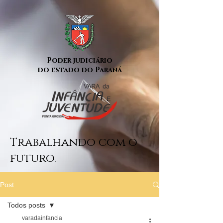
Poder judiciário
do estado do Paraná
Trabalhando com o
futuro.
Post
Todos posts
varadainfancia