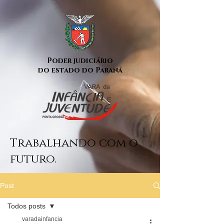
Poder judiciário
do estado do Paraná
Trabalhando com o
futuro.
Post
Todos posts
varadainfancia