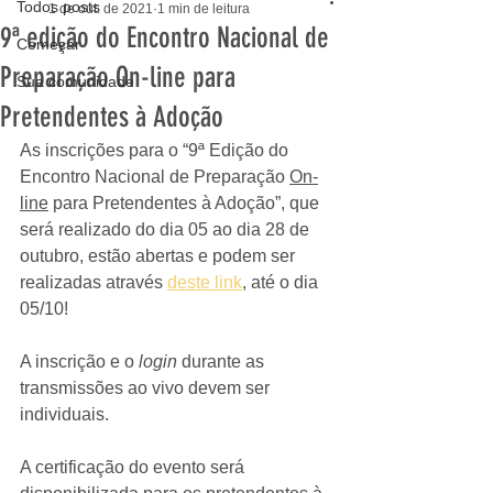
Todos posts
1 de out. de 2021
1 min de leitura
9ª edição do Encontro Nacional de
Começar
Preparação On-line para
Sua comunidade
Pretendentes à Adoção
As inscrições para o “9ª Edição do 
Encontro Nacional de Preparação 
On-
line
 para Pretendentes à Adoção”, que 
será realizado do dia 05 ao dia 28 de 
outubro, estão abertas e podem ser 
realizadas através 
deste link
, até o dia 
05/10! 
A inscrição e o 
login
 durante as 
transmissões ao vivo devem ser 
individuais.
A certificação do evento será 