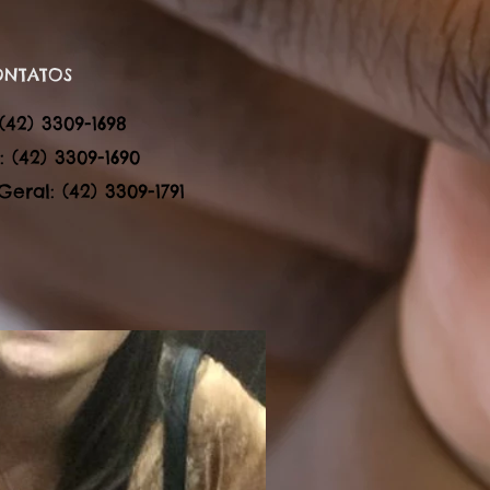
ONTATOS
 (42) 3309-1698
: (42) 3309-1690
eral: (42) 3309-1791