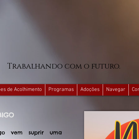
Trabalhando com o futuro.
ções de Acolhimento
Programas
Adoções
Navegar
Co
MIGO
go vem suprir uma