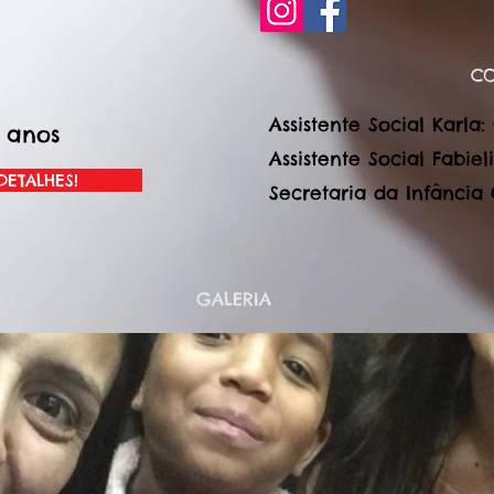
C
Assistente Social Karla:
8 anos
Assistente Social Fabieli
DETALHES!
Secretaria da Infância G
GALERIA