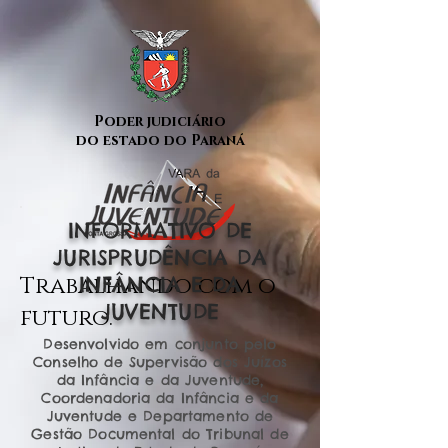
Poder judiciário
do estado do Paraná
INFORMATIVO DE
JURISPRUDÊNCIA DA
Trabalhando com o
INFÂNCIA E DA
JUVENTUDE
futuro.
Desenvolvido em conjunto pelo
Conselho de Supervisão dos Juízos
da Infância e da Juventude,
Coordenadoria da Infância e da
Juventude e Departamento de
Gestão Documental do Tribunal de