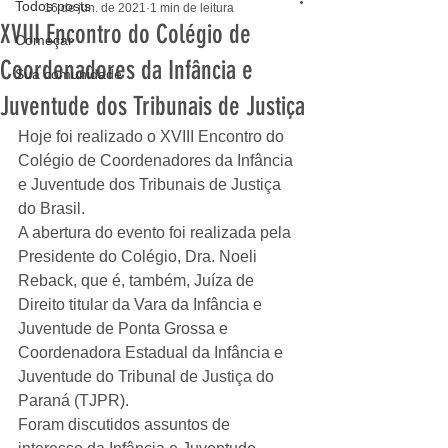
Todos posts
16 de jun. de 2021
1 min de leitura
XVIII Encontro do Colégio de
Começar
Coordenadores da Infância e
Sua comunidade
Juventude dos Tribunais de Justiça
Hoje foi realizado o XVIII Encontro do 
Colégio de Coordenadores da Infância 
e Juventude dos Tribunais de Justiça 
do Brasil. 
A abertura do evento foi realizada pela 
Presidente do Colégio, Dra. Noeli 
Reback, que é, também, Juíza de 
Direito titular da Vara da Infância e 
Juventude de Ponta Grossa e 
Coordenadora Estadual da Infância e 
Juventude do Tribunal de Justiça do 
Paraná (TJPR).
Foram discutidos assuntos de 