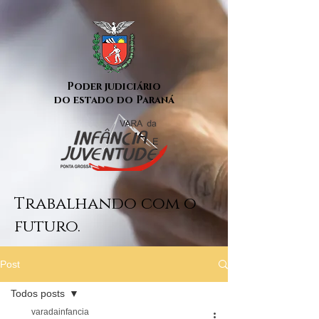
Poder judiciário
do estado do Paraná
Trabalhando com o
futuro.
Post
Todos posts
varadainfancia