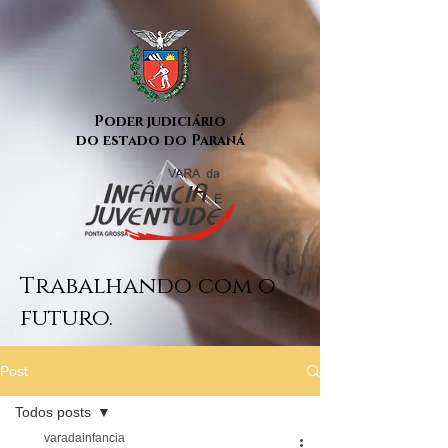
Poder judiciário
do estado do Paraná
Trabalhando com o
futuro.
Post
Todos posts
varadainfancia