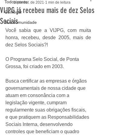
Todos posts
19 de out. de 2021
1 min de leitura
VIJPG já recebeu mais de dez Selos
Começar
Sociais
Sua comunidade
Você sabia que a VIJPG, com muita 
honra, recebeu, desde 2005, mais de 
dez Selos Sociais?!
O Programa Selo Social, de Ponta 
Grossa, foi criado em 2003.
Busca certificar as empresas e órgãos 
governamentais de nossa cidade que 
atuam em consonância com a 
legislação vigente, cumpram 
regularmente suas obrigações fiscais, 
e que pratiquem as Responsabilidades 
Sociais Interna, desenvolvendo 
controles que beneficiam o quadro 