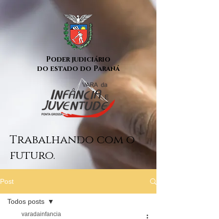
Poder judiciário
do estado do Paraná
Trabalhando com o
futuro.
Post
Todos posts
varadainfancia